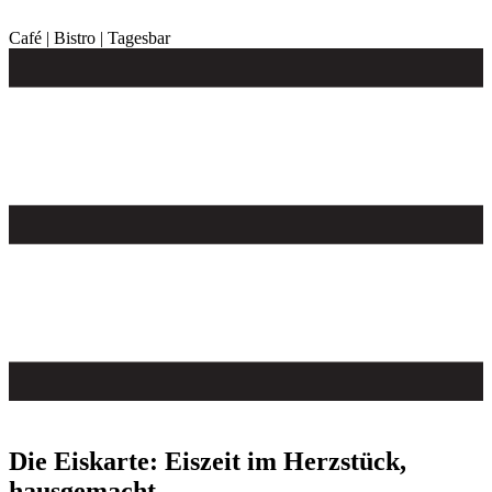
Zum
Inhalt
Café | Bistro | Tagesbar
springen
Die Eiskarte: Eiszeit im Herzstück,
hausgemacht