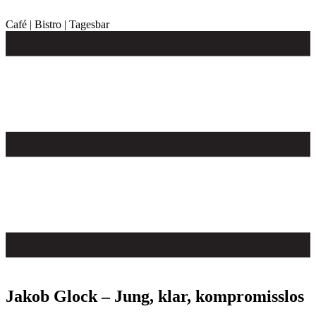
Zum
Inhalt
Café | Bistro | Tagesbar
springen
Jakob Glock – Jung, klar, kompromisslos