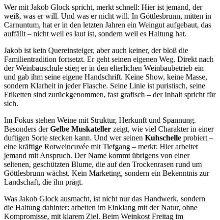
Wer mit Jakob Glock spricht, merkt schnell: Hier ist jemand, der
weiß, was er will. Und was er nicht will. In Göttlesbrunn, mitten in
Carnuntum, hat er in den letzten Jahren ein Weingut aufgebaut, das
auffällt – nicht weil es laut ist, sondern weil es Haltung hat.
Jakob ist kein Quereinsteiger, aber auch keiner, der bloß die
Familientradition fortsetzt. Er geht seinen eigenen Weg. Direkt nach
der Weinbauschule stieg er in den elterlichen Weinbaubetrieb ein
und gab ihm seine eigene Handschrift. Keine Show, keine Masse,
sondern Klarheit in jeder Flasche. Seine Linie ist puristisch, seine
Etiketten sind zurückgenommen, fast grafisch – der Inhalt spricht für
sich.
Im Fokus stehen Weine mit Struktur, Herkunft und Spannung.
Besonders der
Gelbe Muskateller
zeigt, wie viel Charakter in einer
duftigen Sorte stecken kann. Und wer seinen
Kuhschelle
probiert –
eine kräftige Rotweincuvée mit Tiefgang – merkt: Hier arbeitet
jemand mit Anspruch. Der Name kommt übrigens von einer
seltenen, geschützten Blume, die auf den Trockenrasen rund um
Göttlesbrunn wächst. Kein Marketing, sondern ein Bekenntnis zur
Landschaft, die ihn prägt.
Was Jakob Glock ausmacht, ist nicht nur das Handwerk, sondern
die Haltung dahinter: arbeiten im Einklang mit der Natur, ohne
Kompromisse, mit klarem Ziel. Beim Weinkost Freitag im