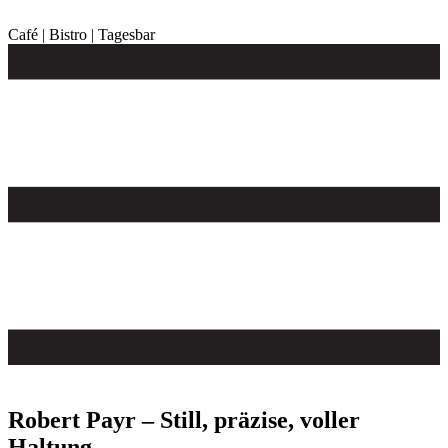
Zum
Inhalt
Café | Bistro | Tagesbar
springen
Robert Payr – Still, präzise, voller
Haltung