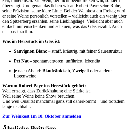
klar, mineralisch. Ein Wein, der nicht beeindrucken will, sondern
überzeugt. Und genau das lieben wir an Robert Payr: seine Ruhe,
seine Präzision, seine klare Linie. Bei der Weinkost am Freitag wird
er seine Weine persönlich vorstellen – vielleicht auch ein wenig über
den Spitzerberg erzählen, seine Lieblingslage. Vielleicht aber auch
einfach nur einschenken und schauen, was das Glas erzählt. Auch
das passt zu ihm.
Was im Herzstück im Glas ist:
Sauvignon Blanc
– straff, kräutrig, mit feiner Säurestruktur
Pet Nat
– spontanvergoren, unfiltriert, lebendig
je nach Abend:
Blaufränkisch
,
Zweigelt
oder andere
Lagenweine
Warum Robert Payr ins Herzstück gehört:
Weil er zeigt, dass Zurückhaltung eine Stärke ist.
Weil seine Weine keine Show brauchen.
Und weil Qualität manchmal ganz still daherkommt – und trotzdem
lange nachhallt.
Zur Weinkost 1m 10. Oktober anmelden
Ähnliche Beiträge