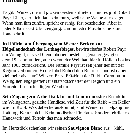
Es gibt Winzer, die mit großen Gesten auftreten – und es gibt Robert
Payr. Einer, der nicht laut sein muss, weil seine Weine alles sagen.
Wenn man ihm zuhört, spricht er ruhig, fast bescheiden. Aber in
jeder Silbe steckt Überzeugung. Und in jeder Flasche eine klare
Handschrift.
In Höflein, am Übergang vom Wiener Becken zur
Hügellandschaft des Leithagebirges
, bewirtschaftet Robert Payr
ein Weingut, das seit Generationen besteht – genauer gesagt seit
dem 19. Jahrhundert, auch wenn der Weinbau hier in Höflein bis ins
Jahr 1083 zurückreicht. Die Familie Payr ist seit jeher tief mit der
Region verbunden. Heute führt Robert den Betrieb – und ist dabei
viel mehr als „nur“ Winzer: Er ist Präsident der Rubin Carnuntum
Weingüter, engagierter Qualitätsbotschafter der Region und ein
Vorreiter für nachhaltigen Weinbau.
Sein Zugang zur Arbeit ist klar und kompromisslos:
Reduktion
im Weingarten, gezielte Handlese, viel Zeit für die Reife – im Keller
wie im Kopf. Was dabei herauskommt, sind Weine mit Tiefgang und
Haltung. Kein Chichi. Kein modischer Firlefanz. Sondern ehrliches
Handwerk und Terroir, das man schmeckt.
Im Herzstück schenken wir seinen
Sauvignon Blanc
aus – kühl,